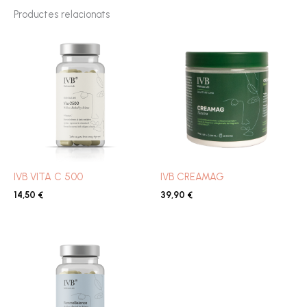
Productes relacionats
IVB VITA C 500
IVB CREAMAG
14,50
€
39,90
€
Interval
de
preus:
34,90 €
a
79,90 €