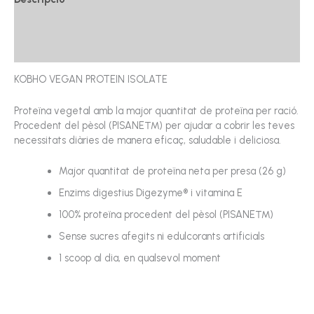
Informació addicional
Ressenyes (0)
KOBHO VEGAN PROTEIN ISOLATE
Proteïna vegetal amb la major quantitat de proteïna per ració.
Procedent del pèsol (PISANE™) per ajudar a cobrir les teves
necessitats diàries de manera eficaç, saludable i deliciosa.
Major quantitat de proteïna neta per presa (26 g)
Enzims digestius Digezyme® i vitamina E
100% proteïna procedent del pèsol (PISANE™)
Sense sucres afegits ni edulcorants artificials
1 scoop al dia, en qualsevol moment