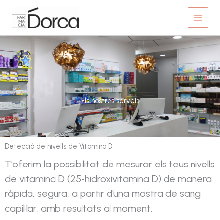
Vés
al
contingut
Els nostres serveis
Detecció de nivells de Vitamina D
T’oferim la possibilitat de mesurar els teus nivells
de vitamina D (25-hidroxivitamina D) de manera
ràpida, segura, a partir d’una mostra de sang
capil·lar, amb resultats al moment.