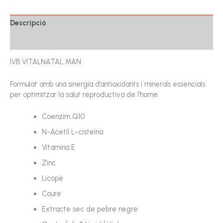
Descripció
Ressenyes (0)
IVB VITALNATAL MAN
Formulat amb una sinergia d’antioxidants i minerals essencials
per optimitzar la salut reproductiva de l’home.
Coenzim Q10
N-Acetil L-cisteïna
Vitamina E
Zinc
Licopè
Coure
Extracte sec de pebre negre