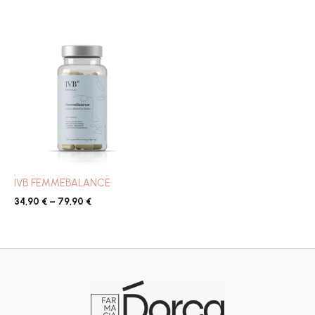
Interval
de
preus:
34,90 €
a
79,90 €
IVB FEMMEBALANCE
34,90
€
–
79,90
€