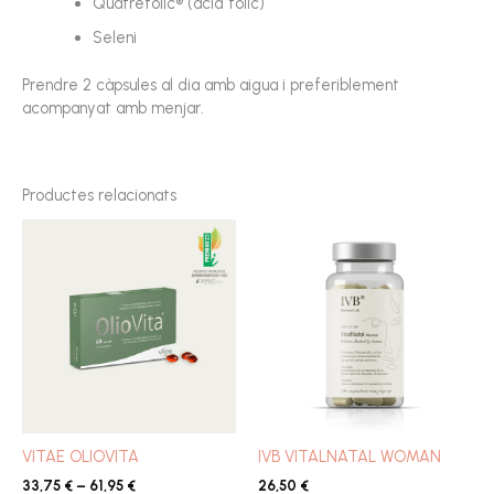
Quatrefolic® (àcid fòlic)
Seleni
Prendre 2 càpsules al dia amb aigua i preferiblement
acompanyat amb menjar.
Productes relacionats
Interval
de
preus:
33,75 €
a
61,95 €
VITAE OLIOVITA
IVB VITALNATAL WOMAN
33,75
€
–
61,95
€
26,50
€