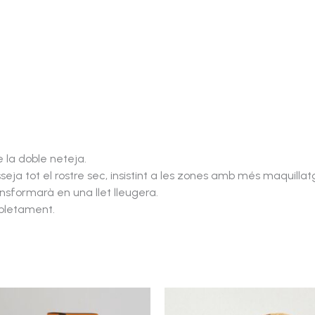
e la doble neteja.
ja tot el rostre sec, insistint a les zones amb més maquillatg
ansformarà en una llet lleugera.
mpletament.
Interval
de