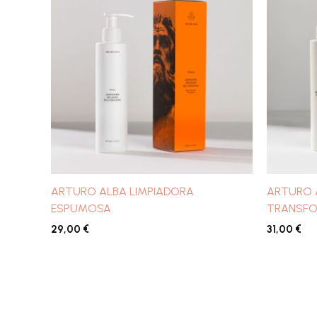
ARTURO ALBA LIMPIADORA
ARTURO 
ESPUMOSA
TRANSF
29,00
€
31,00
€