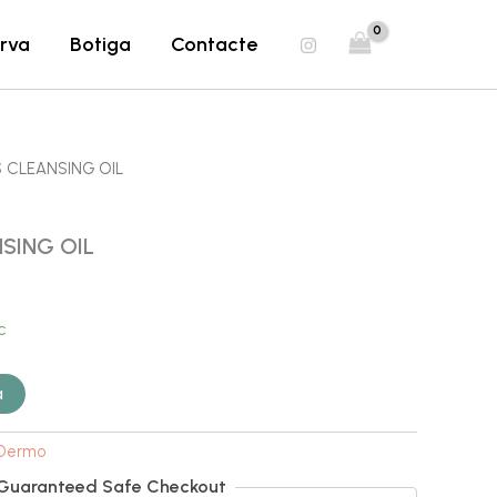
CLEANSING
rva
Botiga
Contacte
OIL
 CLEANSING OIL
SING OIL
c
a
Dermo
Guaranteed Safe Checkout