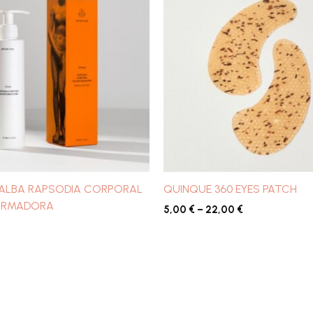
preus:
5,00 €
a
22,00 €
ALBA RAPSODIA CORPORAL
QUINQUE 360 EYES PATCH
ORMADORA
5,00
€
–
22,00
€