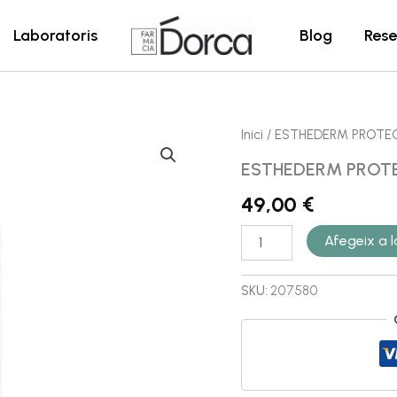
Laboratoris
Blog
Rese
quantitat
Inici
/ ESTHEDERM PROTE
de
ESTHEDERM PROT
ESTHEDERM
PROTECTOR
49,00
€
SOLAR
ADAPTASUN
FLUIDO
Afegeix a la
SKU:
207580