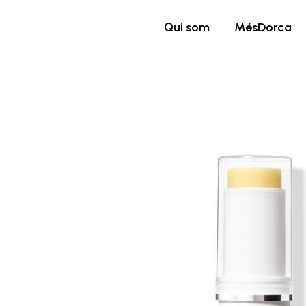
Vés
al
Qui som
MésDorca
contingut