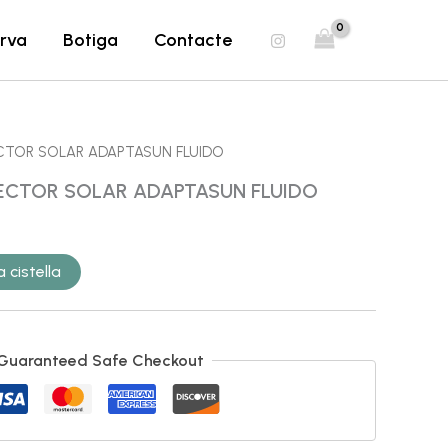
SOLAR
rva
Botiga
Contacte
ADAPTASUN
FLUIDO
CTOR SOLAR ADAPTASUN FLUIDO
ECTOR SOLAR ADAPTASUN FLUIDO
 cistella
Guaranteed Safe Checkout