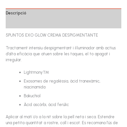
Descripció
Ressenyes (0)
5PUNTO5 EXO GLOW CREMA DESPIGMENTANTE
Tractament intensiu despigmentant i il·luminador amb actius
d’alta eficàcia que atuen sobre les taques, el to apagat i
irregular.
Lightmony™
Exosomes de regalèssia, àcid tranexàmic,
niacinamida
Bakuchiol
Àcid ascòrbi, àcid ferúlic
Aplicar al matí i/o a la nit sobre la pell neta i seca. Estendre
una petita quantitat a rostre, coll i escot. Es recomana l’ús de